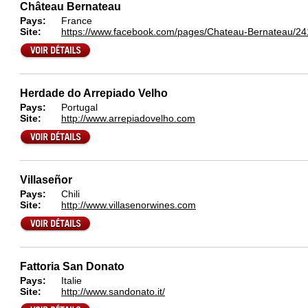
Château Bernateau
Pays:
France
Site:
https://www.facebook.com/pages/Chateau-Bernateau/
Herdade do Arrepiado Velho
Pays:
Portugal
Site:
http://www.arrepiadovelho.com
Villaseñor
Pays:
Chili
Site:
http://www.villasenorwines.com
Fattoria San Donato
Pays:
Italie
Site:
http://www.sandonato.it/