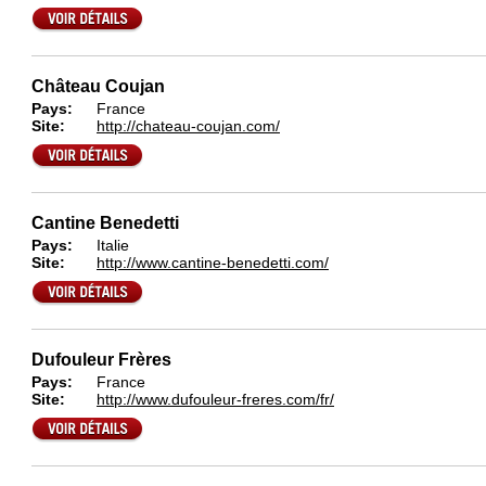
Château Coujan
Pays:
France
Site:
http://chateau-coujan.com/
Cantine Benedetti
Pays:
Italie
Site:
http://www.cantine-benedetti.com/
Dufouleur Frères
Pays:
France
Site:
http://www.dufouleur-freres.com/fr/