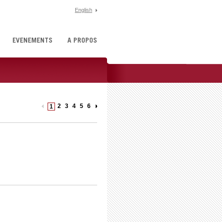
English
ÉVÉNEMENTS
À PROPOS
2
3
4
5
6
1