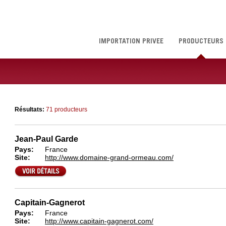
IMPORTATION PRIVÉE
PRODUCTEURS
Résultats:
71 producteurs
Jean-Paul Garde
Pays:
France
Site:
http://www.domaine-grand-ormeau.com/
Capitain-Gagnerot
Pays:
France
Site:
http://www.capitain-gagnerot.com/