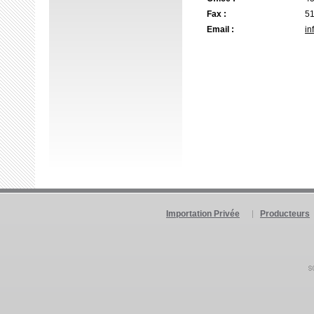
Fax :
51
Email :
in
Importation Privée
Producteurs