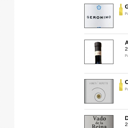
P
A
2
P
O
P
D
2