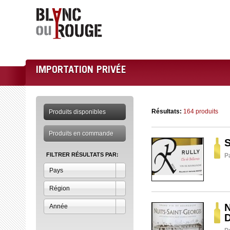
IMPORTATION PRIVÉE
Résultats:
164 produits
Produits disponibles
Produits en commande
S
FILTRER RÉSULTATS PAR:
P
Pays
Région
N
Année
D