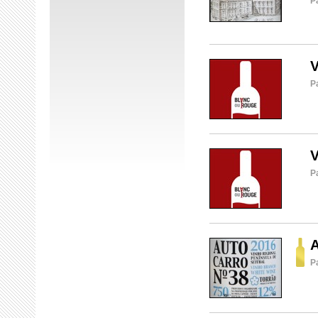
P
V
P
V
P
A
P