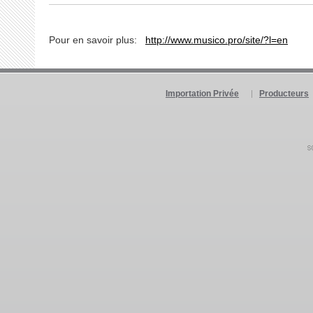
Pour en savoir plus:
http://www.musico.pro/site/?l=en
Importation Privée
Producteurs